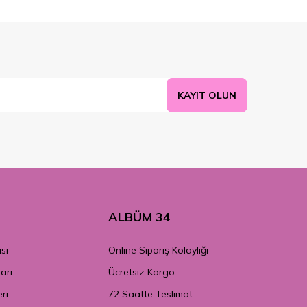
KAYIT OLUN
ALBÜM 34
sı
Online Sipariş Kolaylığı
arı
Ücretsiz Kargo
eri
72 Saatte Teslimat