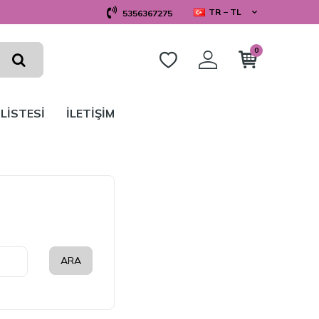
TR − TL
5356367275
0
 LİSTESİ
İLETİŞİM
ARA