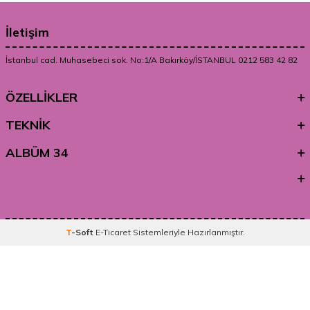
İletişim
İstanbul cad. Muhasebeci sok. No:1/A Bakırköy/İSTANBUL 0212 583 42 82
ÖZELLİKLER
TEKNİK
ALBÜM 34
T
-Soft
E-Ticaret
Sistemleriyle Hazırlanmıştır.