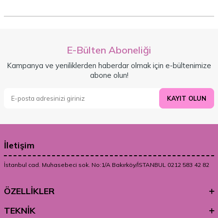
E-Bülten Aboneliği
Kampanya ve yeniliklerden haberdar olmak için e-bültenimize
abone olun!
KAYIT OLUN
İletişim
İstanbul cad. Muhasebeci sok. No:1/A Bakırköy/İSTANBUL 0212 583 42 82
ÖZELLİKLER
TEKNİK